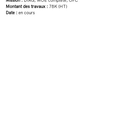
Mission :
DIAG, MOE complète, OPC
Montant des travaux :
78K (HT)
Date :
en cours