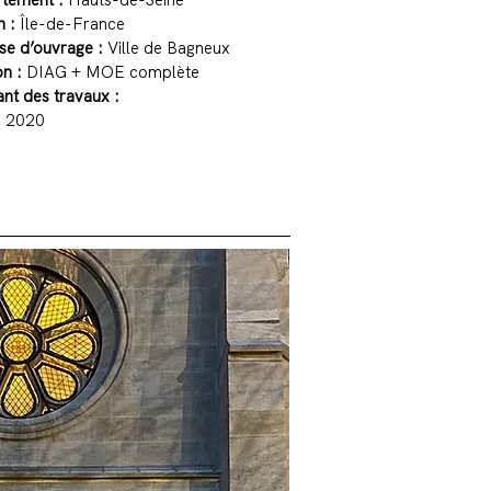
tement :
Hauts-de-Seine
n :
Île-de-France
ise d’ouvrage :
Ville de Bagneux
n :
DIAG + MOE complète
nt des travaux :
:
2020