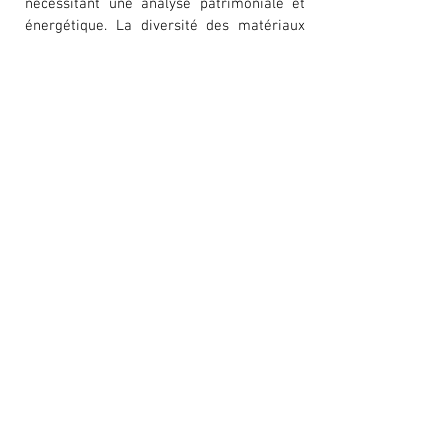
nécessitant une analyse patrimoniale et
énergétique. La diversité des matériaux
mis en œuvre a sollicité toute l’expertise
d’A&M Patrimoine en termes de
compréhension des pathologies, des
comportements thermiques et
hygrométriques des matériaux.
L’intervention sur le clos et couvert
s’assimile ici à une rénovation
énergétique globale, pensée sous le
prisme patrimonial et dans un site occupé
à usage complexe.
ORIGO, ARCHITECTE DU
PATRIMOINE, PATRIMOINE,
PATRIMOINE